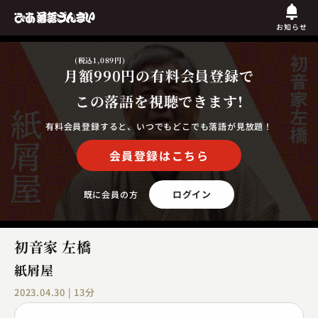
お知らせ
(税込1,089円)
月額990円
の有料会員登録で
この落語を視聴できます!
有料会員登録すると、いつでもどこでも落語が見放題！
会員登録はこちら
ログイン
既に会員の方
初音家 左橋
紙屑屋
2023.04.30 | 13分