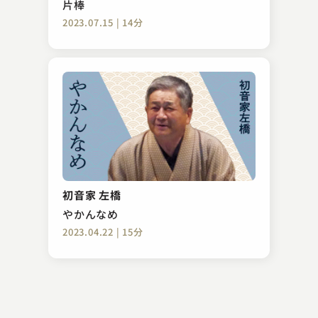
片棒
2023.07.15 | 14分
笑福亭 羽光
ふぐ鍋
初音家 左橋
2023.11.06 | 11分
やかんなめ
2023.04.22 | 15分