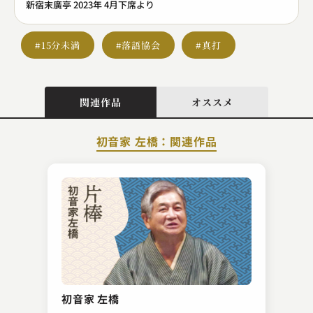
新宿末廣亭 2023年 4月下席より
#15分未満
#落語協会
#真打
関連作品
オススメ
初音家 左橋：関連作品
春風亭 三朝
洒落番頭
初音家 左橋
2023.02.26 | 13分