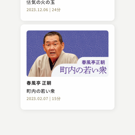
悋気の火の玉
2023.12.06 | 24分
桂 文治
時そば
春風亭 正朝
2023.11.06 | 16分
町内の若い衆
2023.02.07 | 15分