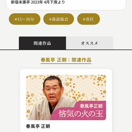
新宿末廣亭 2023年 4月下席より
#15～30分
#落語協会
#真打
関連作品
オススメ
春風亭 正朝：関連作品
柳家 小満ん
羽衣
春風亭 正朝
2023.01.11 | 23分