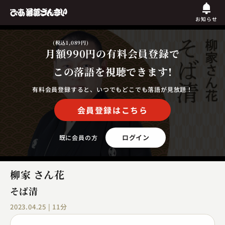
お知らせ
(税込1,089円)
月額990円
の有料会員登録で
この落語を視聴できます!
有料会員登録すると、いつでもどこでも落語が見放題！
会員登録はこちら
ログイン
既に会員の方
柳家 さん花
そば清
2023.04.25 | 11分