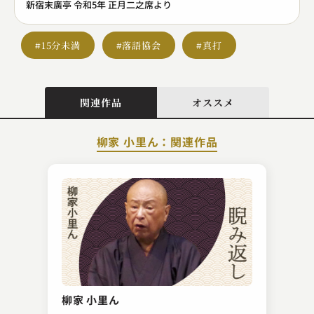
新宿末廣亭 令和5年 正月二之席より
#15分未満
#落語協会
#真打
関連作品
オススメ
柳家 小里ん：関連作品
桂 扇生
宗論
柳家 小里ん
2023.05.12 | 14分