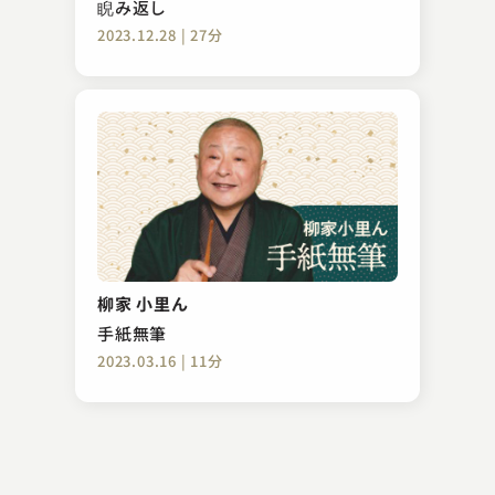
睨み返し
2023.12.28 | 27分
鈴々舎 馬るこ
夢の国！コブシーランド
柳家 小里ん
2025.05.11 | 14分
手紙無筆
2023.03.16 | 11分