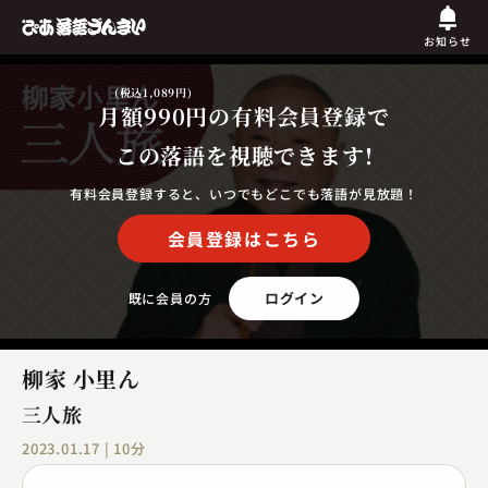
お知らせ
(税込1,089円)
月額990円
の有料会員登録で
この落語を視聴できます!
有料会員登録すると、いつでもどこでも落語が見放題！
会員登録はこちら
ログイン
既に会員の方
柳家 小里ん
三人旅
2023.01.17 | 10分