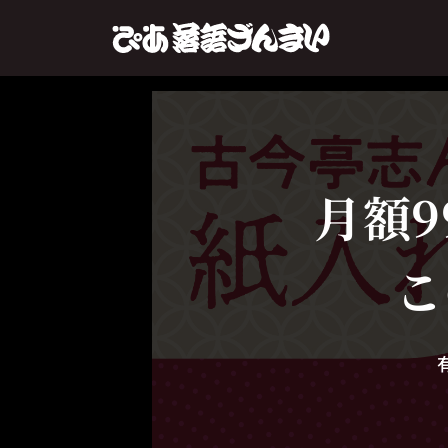
月額9
こ