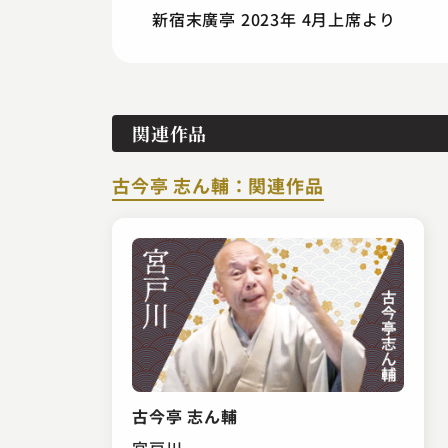
新宿末廣亭 2023年 4月上席より
関連作品
古今亭 志ん輔：関連作品
古今亭 志ん輔
宮戸川