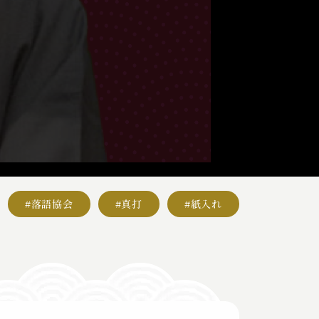
#落語協会
#真打
#紙入れ