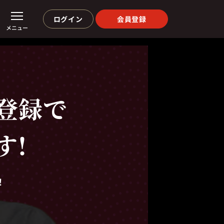
ログイン
会員登録
メニュー
登録で
す!
！