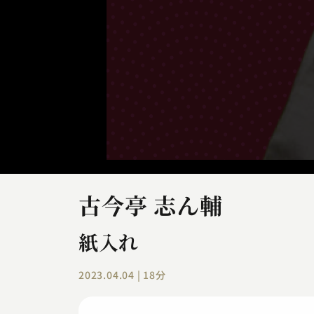
古今亭 志ん輔
紙入れ
2023.04.04 | 18分