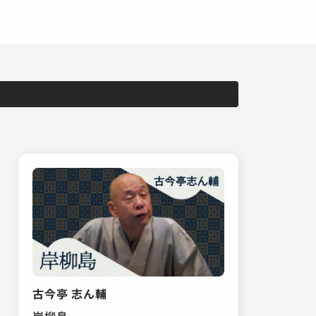
古今亭 志ん輔
岸柳島