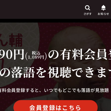
さがす
お知らせ
90円
の有料会員
芸人
からさがす
(
税込
)
1,089円
演目
からさがす
の落語を視聴できま
上演時間
からさがす
有料会員登録すると、いつでもどこでも落語が見放題
会員登録はこちら