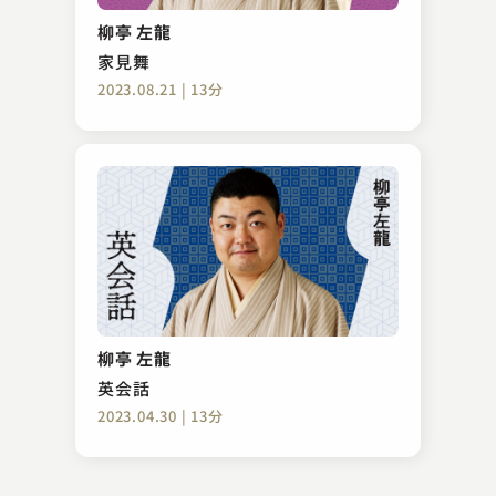
町内の若い衆
柳亭 左龍
2024.05.14 | 15分
家見舞
2023.08.21 | 13分
春風亭 正朝
掛取り
柳亭 左龍
2023.12.10 | 24分
英会話
2023.04.30 | 13分