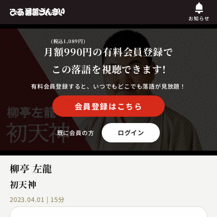
お知らせ
(税込1,089円)
月額990円
の有料会員登録で
この落語を視聴できます!
有料会員登録すると、いつでもどこでも落語が見放題！
会員登録はこちら
ログイン
既に会員の方
柳亭 左龍
初天神
2023.04.01 | 15分