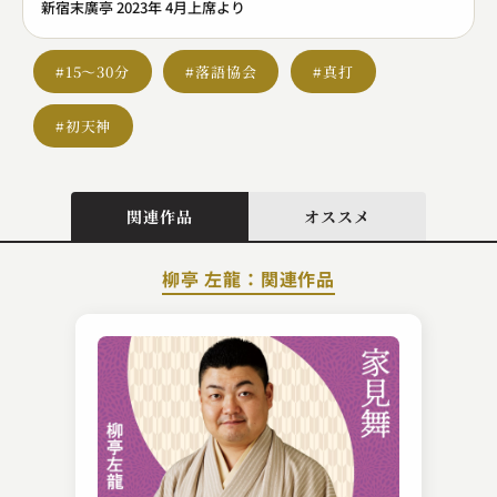
新宿末廣亭 2023年 4月上席より
#15～30分
#落語協会
#真打
#初天神
関連作品
オススメ
柳亭 左龍：関連作品
柳家 小さん