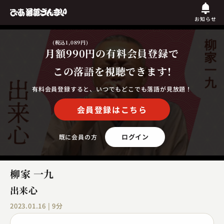
お知らせ
(税込1,089円)
月額990円
の有料会員登録で
この落語を視聴できます!
有料会員登録すると、いつでもどこでも落語が見放題！
会員登録はこちら
ログイン
既に会員の方
柳家 一九
出来心
2023.01.16 | 9分