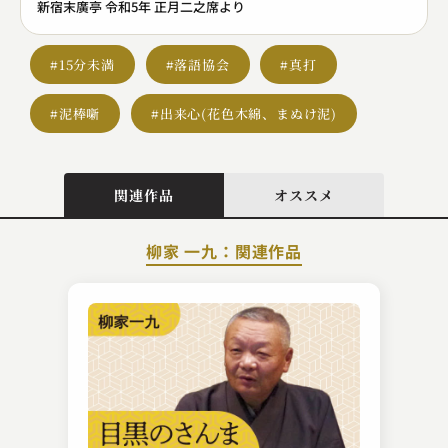
新宿末廣亭 令和5年 正月二之席より
#15分未満
#落語協会
#真打
#泥棒噺
#出来心(花色木綿、まぬけ泥)
関連作品
オススメ
柳家 一九：関連作品
春風亭 正朝