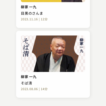
祇園祭
柳家 一九
2023.07.17 | 12分
目黒のさんま
2023.11.16 | 12分
古今亭 志ん彌
強情灸
柳家 一九
2024.04.03 | 14分
そば清
2023.08.06 | 14分