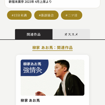
新宿末廣亭 2023年 4月上席より
#15分未満
#落語協会
#二ツ目
関連作品
オススメ
柳家 あお馬：関連作品
三遊亭 歌武蔵
支度部屋外伝
柳家 あお馬
2023.11.13 | 11分