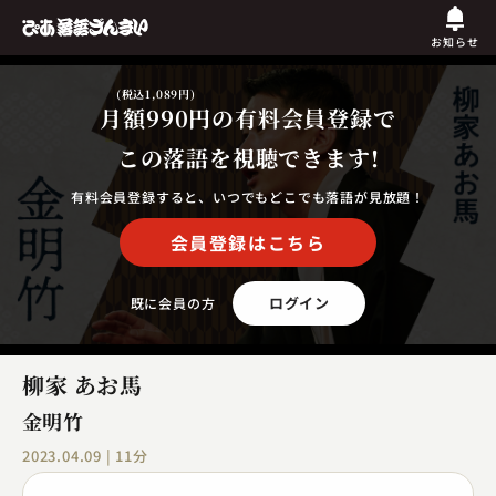
お知らせ
(税込1,089円)
月額990円
の有料会員登録で
この落語を視聴できます!
有料会員登録すると、いつでもどこでも落語が見放題！
会員登録はこちら
ログイン
既に会員の方
柳家 あお馬
金明竹
2023.04.09 | 11分