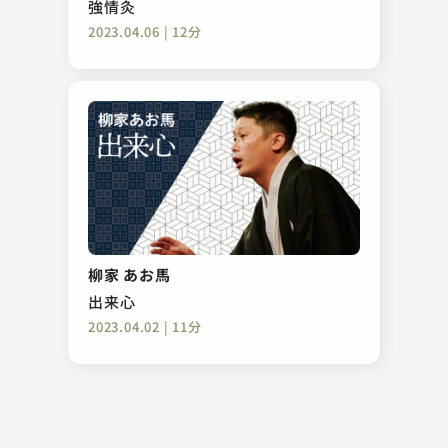
強情灸
2023.04.06 | 12分
古今亭 寿輔
猫と金魚
柳家 あお馬
2023.11.06 | 14分
出来心
2023.04.02 | 11分