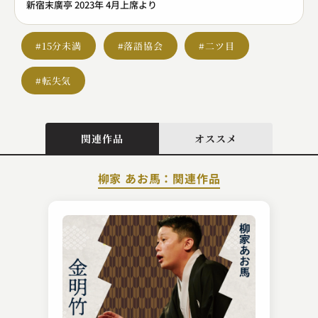
新宿末廣亭 2023年 4月上席より
#15分未満
#落語協会
#二ツ目
#転失気
関連作品
オススメ
柳家 あお馬：関連作品
五明樓 玉の輔