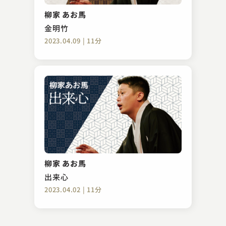
つる改
柳家 あお馬
2023.10.07 | 12分
金明竹
2023.04.09 | 11分
柳亭市童（現：松柳亭鶴枝）
転失気
柳家 あお馬
2023.10.24 | 11分
出来心
2023.04.02 | 11分