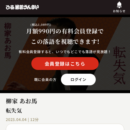
お知らせ
(税込1,089円)
月額990円
の有料会員登録で
この落語を視聴できます!
有料会員登録すると、いつでもどこでも落語が見放題！
会員登録はこちら
ログイン
既に会員の方
柳家 あお馬
転失気
2023.04.04 | 12分