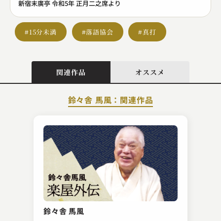
新宿末廣亭 令和5年 正月二之席より
#15分未満
#落語協会
#真打
関連作品
オススメ
鈴々舎 馬風：関連作品
古今亭 志ん輔
目薬
鈴々舎 馬風
2023.04.02 | 14分