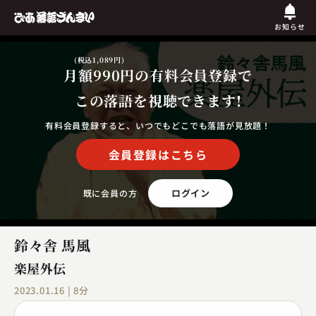
お知らせ
(税込1,089円)
月額990円
の有料会員登録で
この落語を視聴できます!
有料会員登録すると、いつでもどこでも落語が見放題！
会員登録はこちら
ログイン
既に会員の方
鈴々舎 馬風
楽屋外伝
2023.01.16 | 8分