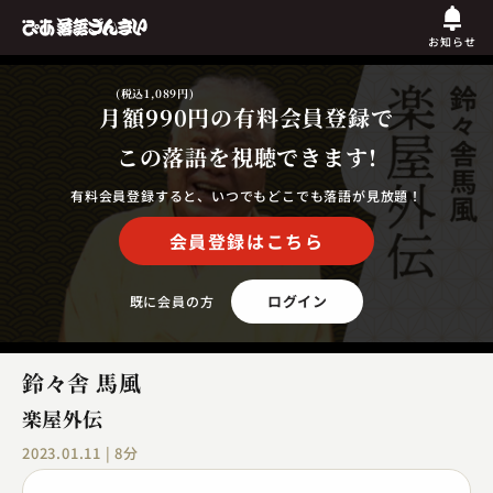
お知らせ
(税込1,089円)
月額990円
の有料会員登録で
この落語を視聴できます!
有料会員登録すると、いつでもどこでも落語が見放題！
会員登録はこちら
ログイン
既に会員の方
鈴々舎 馬風
楽屋外伝
2023.01.11 | 8分