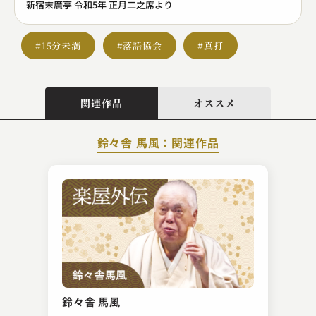
新宿末廣亭 令和5年 正月二之席より
#15分未満
#落語協会
#真打
関連作品
オススメ
鈴々舎 馬風：関連作品
三遊亭 遊馬
味噌蔵 バージョン2
鈴々舎 馬風
2024.02.12 | 13分