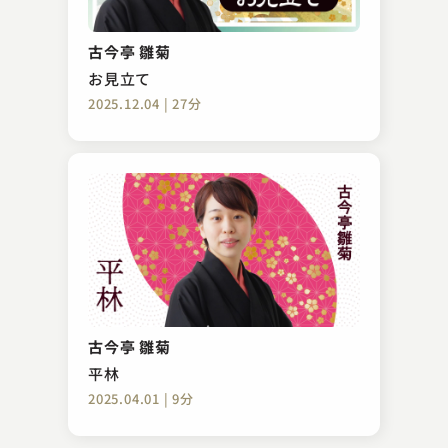
古今亭 志ん彌
粗忽長屋
古今亭 雛菊
2024.08.23 | 16分
お見立て
2025.12.04 | 27分
古今亭 菊千代
ふぐ鍋
古今亭 雛菊
2023.11.11 | 19分
平林
2025.04.01 | 9分