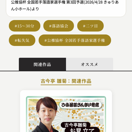
公推協杯 全国若手落語家選手権 第3回予選(2026/4/28 きゅりあ
ん小ホール)より
#15～30分
#落語協会
#二ツ目
#転失気
#公推協杯 全国若手落語家選手権
関連作品
オススメ
古今亭 雛菊：関連作品