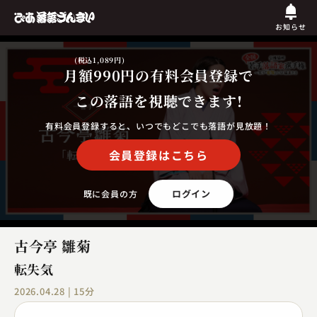
お知らせ
(税込1,089円)
月額990円
の有料会員登録で
この落語を視聴できます!
有料会員登録すると、いつでもどこでも落語が見放題！
会員登録はこちら
ログイン
既に会員の方
古今亭 雛菊
転失気
2026.04.28 | 15分