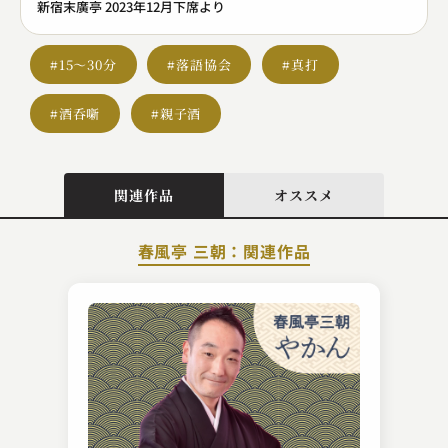
新宿末廣亭 2023年12月下席より
#15～30分
#落語協会
#真打
#酒呑噺
#親子酒
関連作品
オススメ
春風亭 三朝：関連作品
柳家 はん治