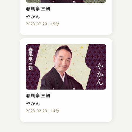
背なで老いてる唐獅子牡丹
春風亭 三朝
2023.10.23 | 16分
やかん
2023.07.20 | 15分
桂 源太
山内一豊と千代
春風亭 三朝
2024.04.11 | 17分
やかん
2023.02.23 | 14分