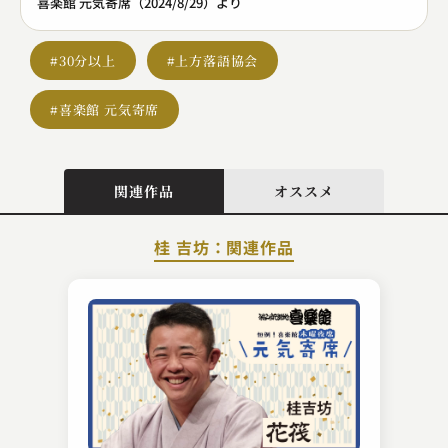
喜楽館 元気寄席（2024/8/29）より
#30分以上
#上方落語協会
#喜楽館 元気寄席
関連作品
オススメ
桂 吉坊：関連作品
春風亭 柳枝