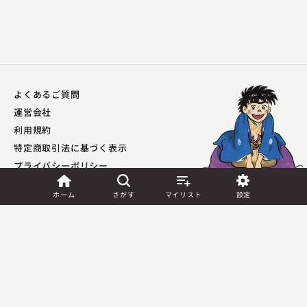
よくあるご質問
神田 松鯉
運営会社
赤穂義士伝 殿中松の廊下
利用規約
2023.11.21 | 32分
特定商取引法に基づく表示
プライバシーポリシー​
外部送信ポリシー
ホーム
さがす
マイリスト
設定
JASRAC許諾
第9041037001Y45039号／
第9041037002Y45040号
Copyright (C) PIA Corporation. All Rights Reserved.