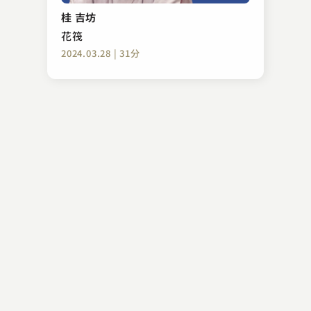
大工調べ
桂 吉坊
2023.06.21 | 32分
花筏
2024.03.28 | 31分
神田 松鯉
赤穂義士外伝 鍔屋宗伴
2023.11.28 | 33分