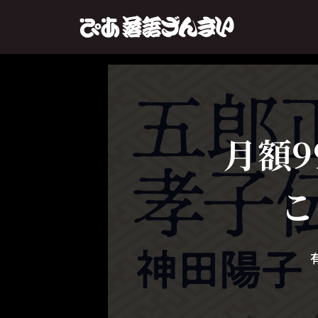
月額9
こ