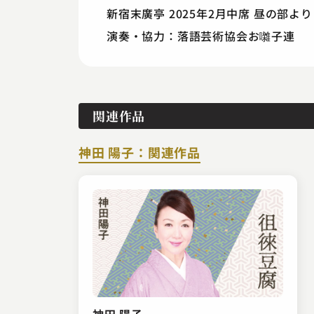
新宿末廣亭 2025年2月中席 昼の部より
演奏・協力：落語芸術協会お囃子連
関連作品
神田 陽子：関連作品
神田 陽子