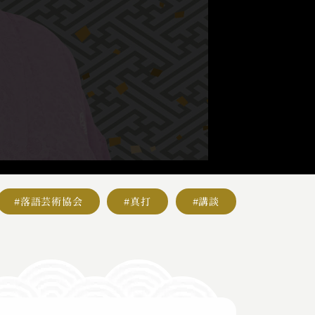
#落語芸術協会
#真打
#講談