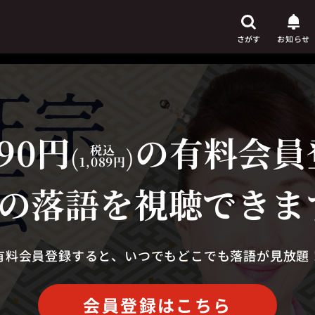
さがす
お知らせ
90円
の有料会員
芸人
からさがす
(
税込
)
1,089円
演目
からさがす
の落語を視聴できま
上演時間
からさがす
有料会員登録すると、いつでもどこでも落語が見放題
会員登録はこちら