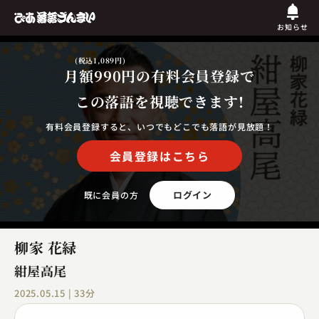
お知らせ
(税込1,089円)
月額990円
の有料会員登録で
この落語を視聴できます!
有料会員登録すると、いつでもどこでも落語が見放題！
会員登録はこちら
ログイン
既に会員の方
柳家 花緑
紺屋高尾
2025.05.15 | 33分