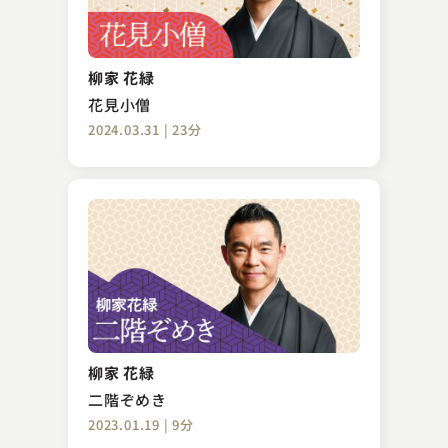
柳家 小袁治
三年目
柳家 花緑
2023.02.10 | 33分
花見小僧
2024.03.31 | 23分
立川 吉幸
明烏
柳家 花緑
2024.02.20 | 31分
二階ぞめき
2023.01.19 | 9分