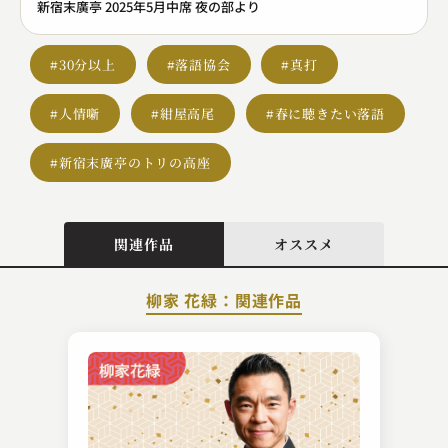
新宿末廣亭 2025年5月中席 夜の部より
#30分以上
#落語協会
#真打
#人情噺
#紺屋高尾
#春に聴きたい落語
#新宿末廣亭のトリの高座
関連作品
オススメ
柳家 花緑：関連作品