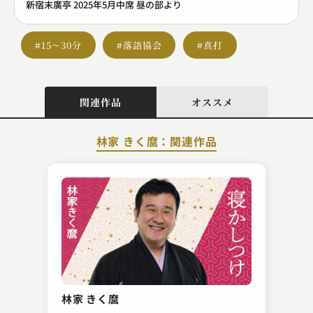
新宿末廣亭 2025年5月中席 昼の部より
#15～30分
#落語協会
#真打
関連作品
オススメ
林家 きく麿：関連作品
柳亭 こみち
洒落番頭 ー女中編ー
林家 きく麿
2024.08.25 | 15分