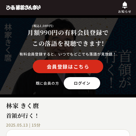
お知らせ
(税込1,089円)
月額990円
の有料会員登録で
この落語を視聴できます!
有料会員登録すると、いつでもどこでも落語が見放題！
会員登録はこちら
ログイン
既に会員の方
林家 きく麿
首領が行く！
2025.05.13 | 15分