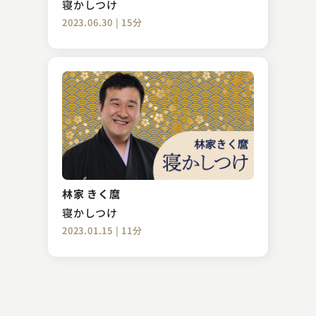
寝かしつけ
2023.06.30 | 15分
春風亭 いっ休
桃太郎
林家 きく麿
2023.12.01 | 16分
寝かしつけ
2023.01.15 | 11分