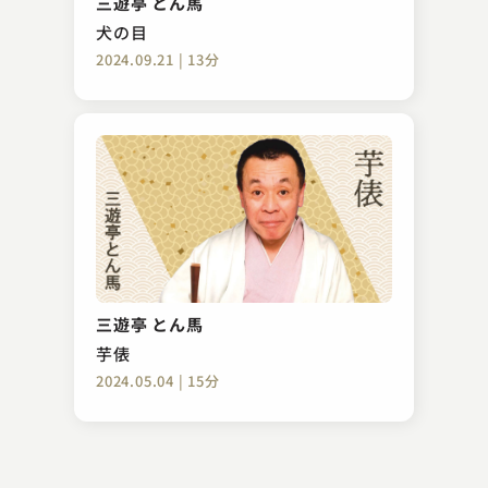
三遊亭 とん馬
2025.04.01 | 8分
犬の目
2024.09.21 | 13分
入船亭 扇太
転失気
三遊亭 とん馬
2023.03.18 | 12分
芋俵
2024.05.04 | 15分