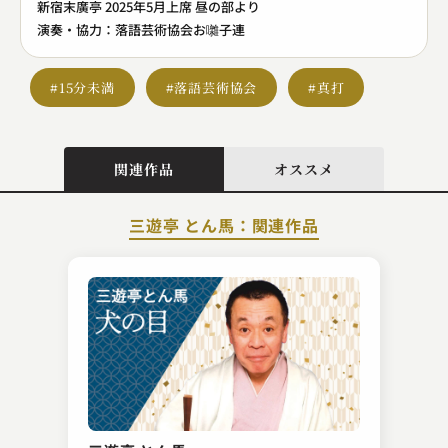
新宿末廣亭 2025年5月上席 昼の部より
演奏・協力：落語芸術協会お囃子連
#15分未満
#落語芸術協会
#真打
関連作品
オススメ
三遊亭 とん馬：関連作品
柳亭 市若
堀の内