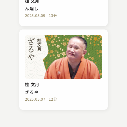
桂 文月
2026.04.18 | 27分
ん廻し
2025.05.09 | 13分
古今亭 ぎん志
元犬
桂 文月
2023.09.18 | 15分
ざるや
2025.05.07 | 12分