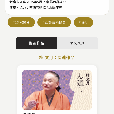
新宿末廣亭 2025年5月上席 昼の部より
演奏・協力：落語芸術協会お囃子連
#15～30分
#落語芸術協会
#真打
関連作品
オススメ
桂 文月：関連作品
笑福亭 茶光
それだけはやめろ！