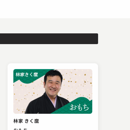
林家 きく麿
おもち