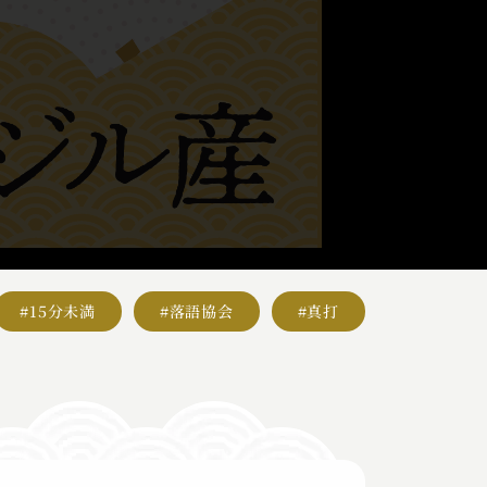
#15分未満
#落語協会
#真打