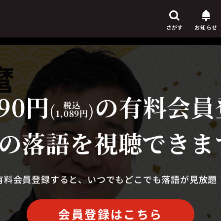
さがす
お知らせ
90円
の有料会員
芸人
からさがす
(
税込
)
1,089円
演目
からさがす
の落語を視聴できま
上演時間
からさがす
有料会員登録すると、いつでもどこでも落語が見放題
会員登録はこちら