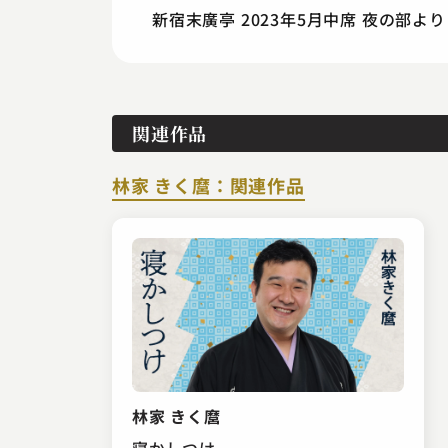
新宿末廣亭 2023年5月中席 夜の部より
関連作品
林家 きく麿：関連作品
林家 きく麿
寝かしつけ