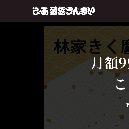
月額9
こ