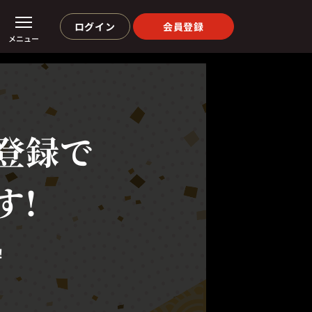
ログイン
会員登録
メニュー
登録で
す!
！