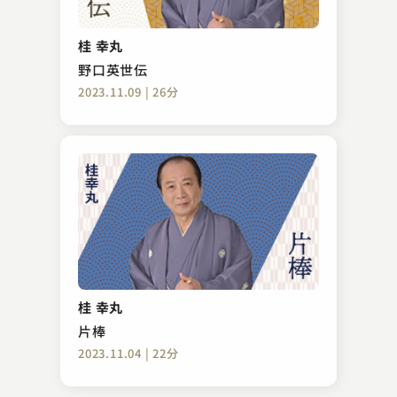
橘家 圓太郎
らくだ
桂 幸丸
2023.12.02 | 37分
野口英世伝
2023.11.09 | 26分
露の 新治
竜田川（千早ふる）
桂 幸丸
2025.05.01 | 39分
片棒
2023.11.04 | 22分