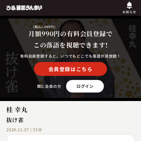
お知らせ
(税込1,089円)
月額990円
の有料会員登録で
この落語を視聴できます!
有料会員登録すると、いつでもどこでも落語が見放題！
会員登録はこちら
ログイン
既に会員の方
桂 幸丸
抜け雀
2024.11.27 | 31分