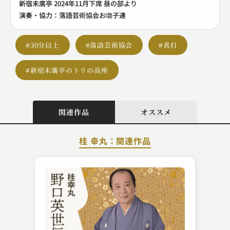
新宿末廣亭 2024年11月下席 昼の部より
演奏・協力：落語芸術協会お囃子連
#30分以上
#落語芸術協会
#真打
#新宿末廣亭のトリの高座
関連作品
オススメ
桂 幸丸：関連作品