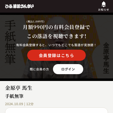
お知らせ
(税込1,089円)
月額990円
の有料会員登録で
この落語を視聴できます!
有料会員登録すると、いつでもどこでも落語が見放題！
会員登録はこちら
ログイン
既に会員の方
金原亭 馬生
手紙無筆
2024.10.09 | 12分