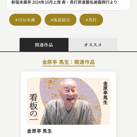
新宿末廣亭 2024年10月上席 寿・真打昇進襲名披露興行より
#15分未満
#落語協会
#真打
関連作品
オススメ
金原亭 馬生：関連作品
橘家 文吾
芝居の喧嘩
金原亭 馬生
2023.02.05 | 12分