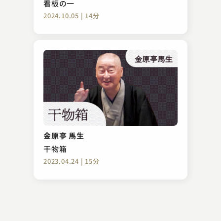
看板の一
2024.10.05 | 14分
春風亭 勢朝
袈裟御前
金原亭 馬生
2024.08.26 | 14分
干物箱
2023.04.24 | 15分