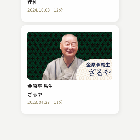
狸札
2024.10.03 | 12分
春風亭 昇乃進
雑俳
金原亭 馬生
2024.11.29 | 16分
ざるや
2023.04.27 | 11分