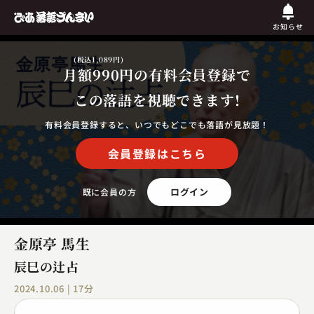
お知らせ
(税込1,089円)
月額990円
の有料会員登録で
この落語を視聴できます!
有料会員登録すると、いつでもどこでも落語が見放題！
会員登録はこちら
ログイン
既に会員の方
金原亭 馬生
辰巳の辻占
2024.10.06 | 17分