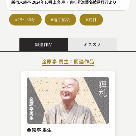
新宿末廣亭 2024年10月上席 寿・真打昇進襲名披露興行より
#15～30分
#落語協会
#真打
関連作品
オススメ
金原亭 馬生：関連作品
吉原 朝馬
詐欺に勝つ（喝！）
金原亭 馬生
2023.11.17 | 19分