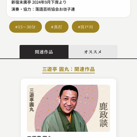
新宿末廣亭 2024年9月下席より
演奏・協力：落語芸術協会お囃子連
#15～30分
#真打
#宮戸川
関連作品
オススメ
三遊亭 圓丸：関連作品
昔昔亭 桃之助
親子酒