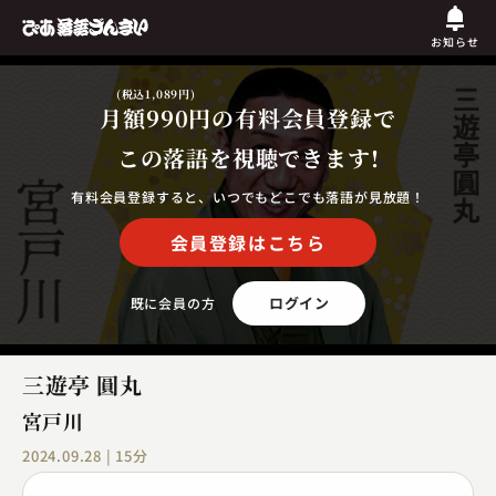
お知らせ
(税込1,089円)
月額990円
の有料会員登録で
この落語を視聴できます!
有料会員登録すると、いつでもどこでも落語が見放題！
会員登録はこちら
ログイン
既に会員の方
三遊亭 圓丸
宮戸川
2024.09.28 | 15分