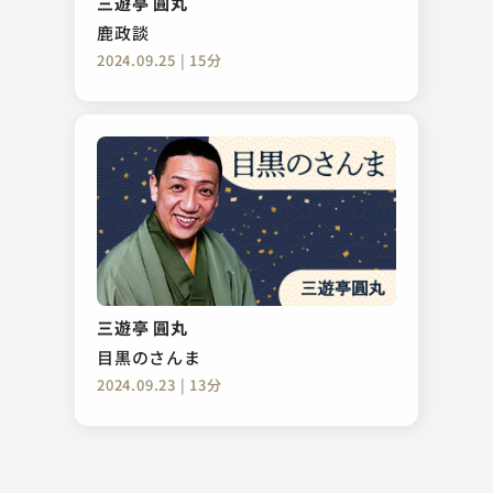
三遊亭 圓丸
2023.11.04 | 18分
鹿政談
2024.09.25 | 15分
金原亭 馬の助
本膳 ～百面相～
三遊亭 圓丸
2024.08.28 | 16分
目黒のさんま
2024.09.23 | 13分