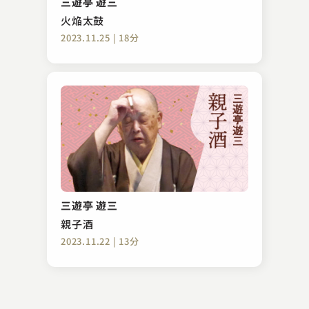
三遊亭 遊三
2023.09.14 | 17分
火焔太鼓
2023.11.25 | 18分
むかし家 今松
てれすこ
三遊亭 遊三
2023.08.03 | 16分
親子酒
2023.11.22 | 13分