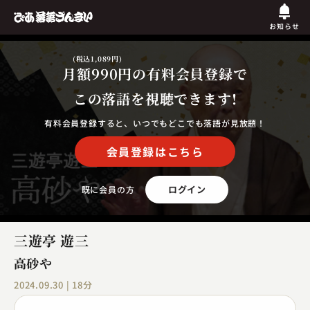
お知らせ
(税込1,089円)
月額990円
の有料会員登録で
この落語を視聴できます!
有料会員登録すると、いつでもどこでも落語が見放題！
会員登録はこちら
ログイン
既に会員の方
三遊亭 遊三
高砂や
2024.09.30 | 18分