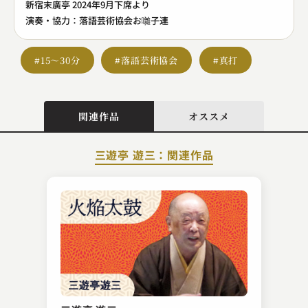
新宿末廣亭 2024年9月下席より
演奏・協力：落語芸術協会お囃子連
#15～30分
#落語芸術協会
#真打
関連作品
オススメ
三遊亭 遊三：関連作品
桃月庵 白浪
転失気