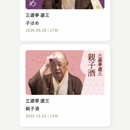
柳家 小里ん
へっつい幽霊
三遊亭 遊三
2023.06.06 | 15分
子ほめ
2024.09.28 | 17分
柳家 小さん
禁酒番屋
三遊亭 遊三
2023.11.12 | 17分
親子酒
2023.11.22 | 13分