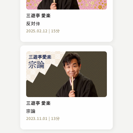
金原亭 生駒
初天神
三遊亭 愛楽
2023.07.20 | 14分
反対俥
2025.02.12 | 15分
三遊亭 天どん
幽霊のいる家
三遊亭 愛楽
2024.04.10 | 12分
宗論
2023.11.01 | 13分