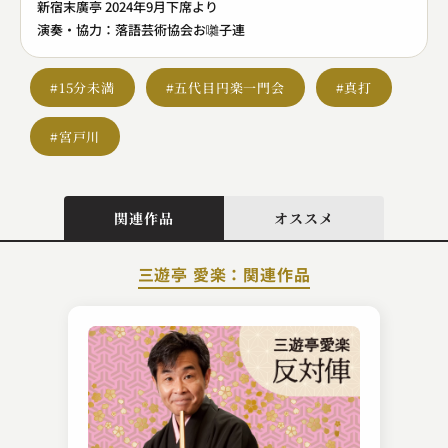
新宿末廣亭 2024年9月下席より
演奏・協力：落語芸術協会お囃子連
#15分未満
#五代目円楽一門会
#真打
#宮戸川
関連作品
オススメ
三遊亭 愛楽：関連作品