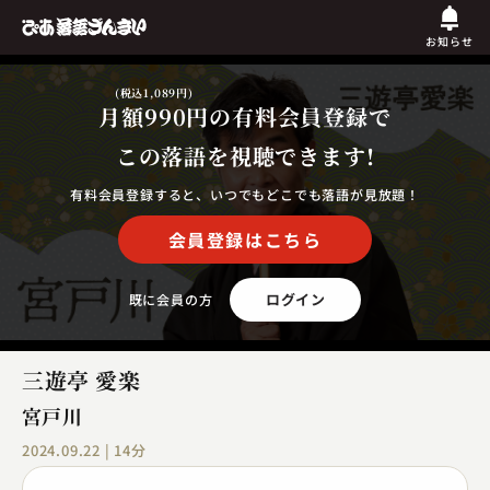
お知らせ
(税込1,089円)
月額990円
の有料会員登録で
この落語を視聴できます!
有料会員登録すると、いつでもどこでも落語が見放題！
会員登録はこちら
ログイン
既に会員の方
三遊亭 愛楽
宮戸川
2024.09.22 | 14分