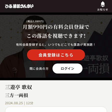
お知らせ
(税込1,089円)
月額990円
の有料会員登録で
この落語を視聴できます!
有料会員登録すると、いつでもどこでも落語が見放題！
会員登録はこちら
ログイン
既に会員の方
三遊亭 歌奴
三方一両損
2024.08.25 | 12分