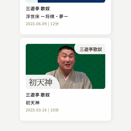
電信後退
三遊亭 歌奴
2023.05.12 | 10分
浮世床 ー将棋・夢ー
2023.06.09 | 12分
古今亭 志ん陽
猫と金魚
三遊亭 歌奴
2023.02.25 | 14分
初天神
2023.03.16 | 10分