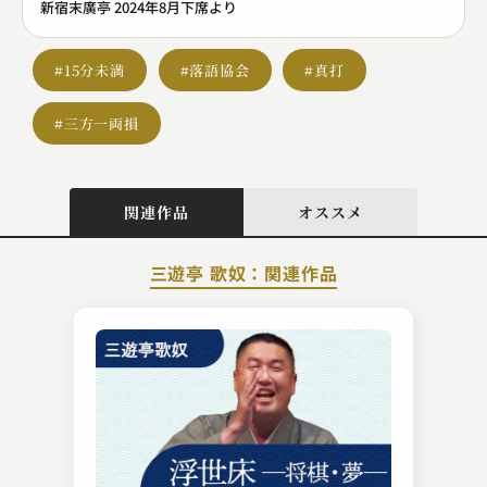
新宿末廣亭 2024年8月下席より
#15分未満
#落語協会
#真打
#三方一両損
関連作品
オススメ
三遊亭 歌奴：関連作品
柳家 花飛