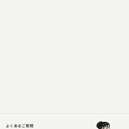
金原亭 馬の助
権兵衛狸 ～百面相～
2024.08.25 | 14分
よくあるご質問