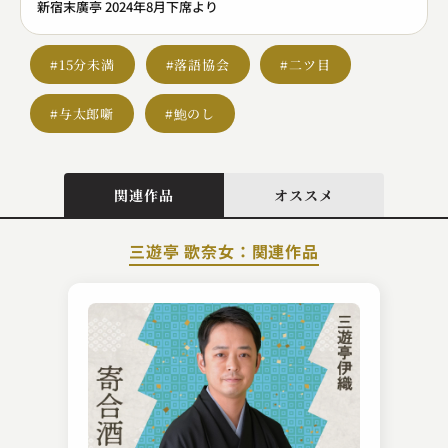
新宿末廣亭 2024年8月下席より
#15分未満
#落語協会
#二ツ目
#与太郎噺
#鮑のし
関連作品
オススメ
三遊亭 歌奈女：関連作品
春風亭 三朝