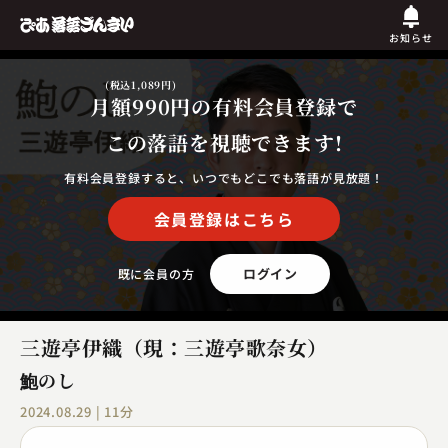
お知らせ
(税込1,089円)
月額990円
の有料会員登録で
この落語を視聴できます!
有料会員登録すると、いつでもどこでも落語が見放題！
会員登録はこちら
ログイン
既に会員の方
三遊亭伊織（現：三遊亭歌奈女）
鮑のし
2024.08.29 | 11分