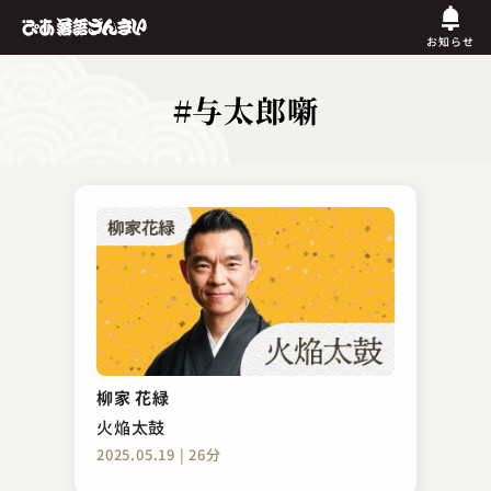
お知らせ
#与太郎噺
柳家 花緑
火焔太鼓
2025.05.19 | 26分