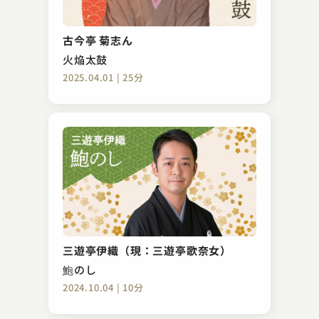
古今亭 菊志ん
火焔太鼓
2025.04.01 | 25分
三遊亭伊織（現：三遊亭歌奈女）
鮑のし
2024.10.04 | 10分