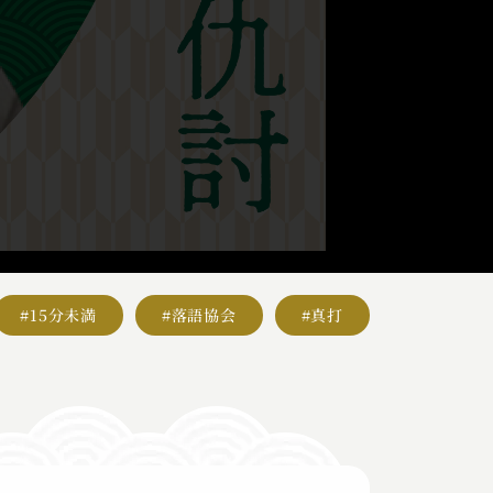
#15分未満
#落語協会
#真打