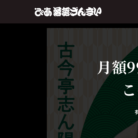
月額9
こ