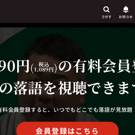
さがす
お知らせ
90円
の有料会員
芸人
からさがす
(
税込
)
1,089円
演目
からさがす
の落語を視聴できま
上演時間
からさがす
有料会員登録すると、いつでもどこでも落語が見放題
会員登録はこちら