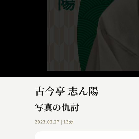
古今亭 志ん陽
写真の仇討
2023.02.27 | 13分