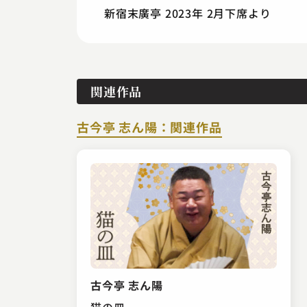
新宿末廣亭 2023年 2月下席より
関連作品
古今亭 志ん陽：関連作品
古今亭 志ん陽
猫の皿