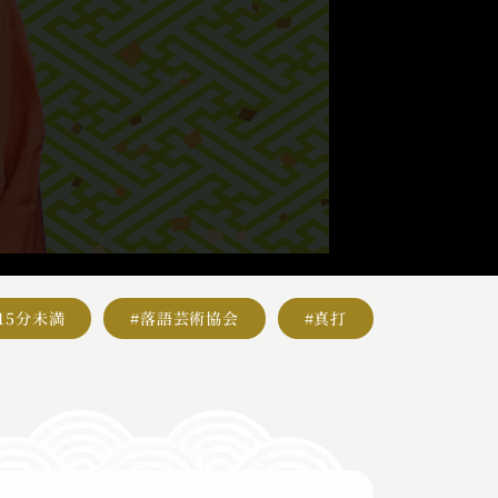
#15分未満
#落語芸術協会
#真打