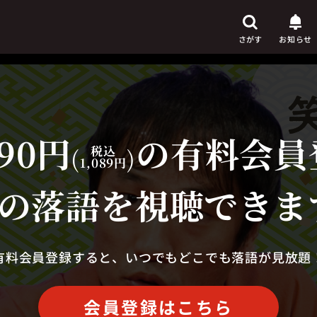
さがす
お知らせ
90円
の有料会員
芸人
からさがす
(
税込
)
1,089円
演目
からさがす
の落語を視聴できま
上演時間
からさがす
有料会員登録すると、いつでもどこでも落語が見放題
会員登録はこちら