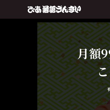
月額9
こ