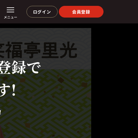
ログイン
会員登録
メニュー
登録で
す!
！