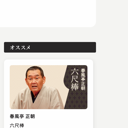
オススメ
春風亭 正朝
六尺棒