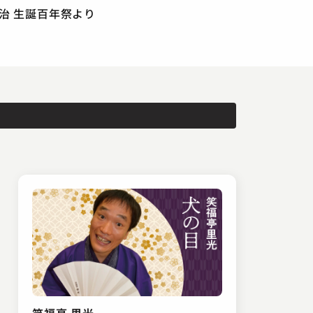
文治 生誕百年祭より
笑福亭 里光