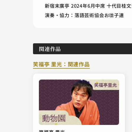
新宿末廣亭 2024年6月中席 十代目桂
演奏・協力：落語芸術協会お囃子連
関連作品
笑福亭 里光：関連作品
笑福亭 里光