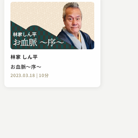
林家 しん平
お血脈～序～
2023.03.18 | 10分