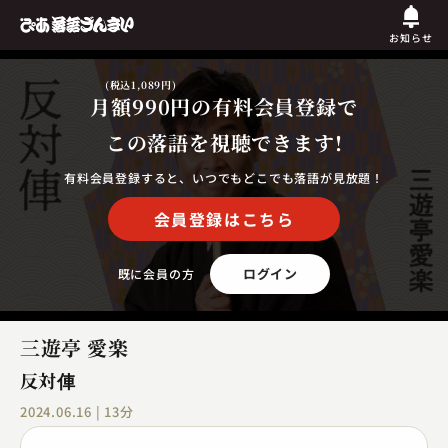
お知らせ
(税込1,089円)
月額990円
の有料会員登録で
この落語を視聴できます!
有料会員登録すると、いつでもどこでも落語が見放題！
会員登録はこちら
ログイン
既に会員の方
三遊亭 愛楽
反対俥
2024.06.16 | 13分