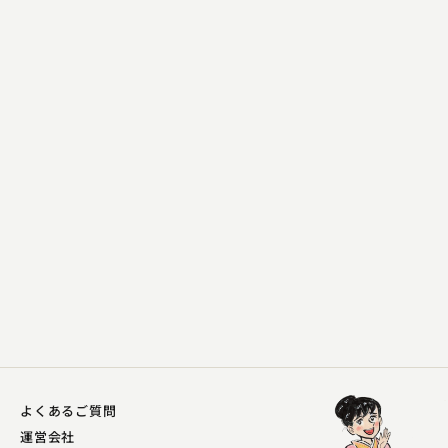
神田 松鯉
天保六花撰～玉子の強請
2023.12.11 | 14分
よくあるご質問
運営会社