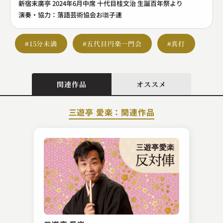
新宿末廣亭 2024年6月中席 十代目桂文治 生誕百年祭より
演奏・協力：落語芸術協会お囃子連
#15分未満
#五代目円楽一門会
#真打
関連作品
オススメ
三遊亭 愛楽：関連作品
柳家 勧之助
熊の皮