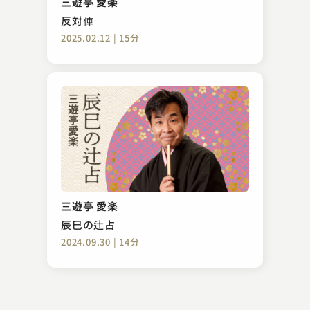
三遊亭 愛楽
2025.05.14 | 14分
反対俥
2025.02.12 | 15分
春風亭 一蔵
短命
三遊亭 愛楽
2023.05.15 | 11分
辰巳の辻占
2024.09.30 | 14分