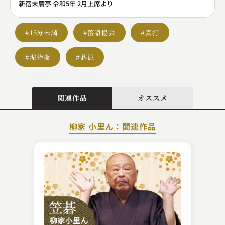
新宿末廣亭 令和5年 2月上席より
#15分未満
#落語協会
#真打
#泥棒噺
#碁泥
関連作品
オススメ
柳家 小里ん：関連作品
蜃気楼 龍玉