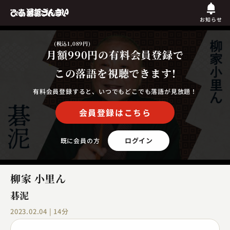
お知らせ
(税込1,089円)
月額990円
の有料会員登録で
この落語を視聴できます!
有料会員登録すると、いつでもどこでも落語が見放題！
会員登録はこちら
ログイン
既に会員の方
柳家 小里ん
碁泥
2023.02.04 | 14分