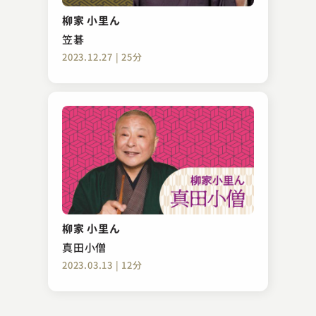
ぞろぞろ
柳家 小里ん
2023.10.23 | 13分
笠碁
2023.12.27 | 25分
三遊亭 遊馬
百川
柳家 小里ん
2023.12.15 | 14分
真田小僧
2023.03.13 | 12分