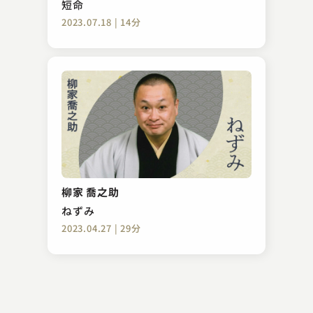
短命
2023.07.18 | 14分
古今亭 圓菊
新聞記事
柳家 喬之助
2023.12.26 | 14分
ねずみ
2023.04.27 | 29分