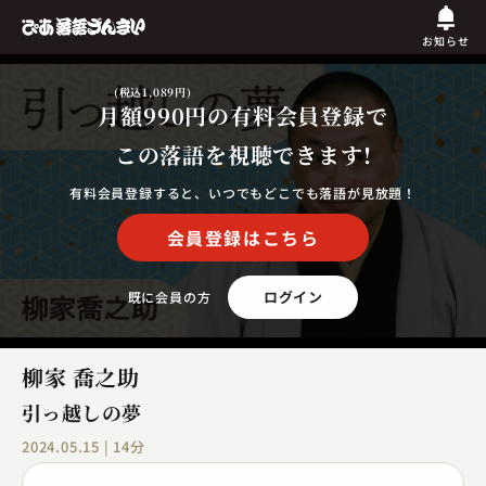
お知らせ
(税込1,089円)
月額990円
の有料会員登録で
この落語を視聴できます!
有料会員登録すると、いつでもどこでも落語が見放題！
会員登録はこちら
ログイン
既に会員の方
柳家 喬之助
引っ越しの夢
2024.05.15 | 14分