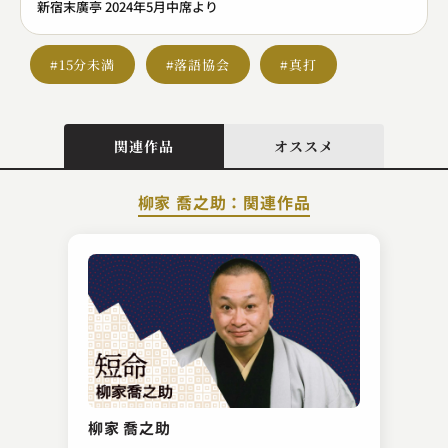
新宿末廣亭 2024年5月中席より
#15分未満
#落語協会
#真打
関連作品
オススメ
柳家 喬之助：関連作品
柳家 わさび
がまの油
柳家 喬之助
2023.03.19 | 10分