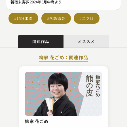
新宿末廣亭 2024年5月中席より
#15分未満
#落語協会
#二ツ目
関連作品
オススメ
柳家 花ごめ：関連作品
古今亭 志ん五
お天気ランド
柳家 花ごめ
2023.10.28 | 14分