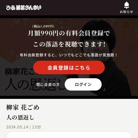
お知らせ
(税込1,089円)
月額990円
の有料会員登録で
この落語を視聴できます!
有料会員登録すると、いつでもどこでも落語が見放題！
会員登録はこちら
ログイン
既に会員の方
柳家 花ごめ
人の恩返し
2024.05.14 | 13分