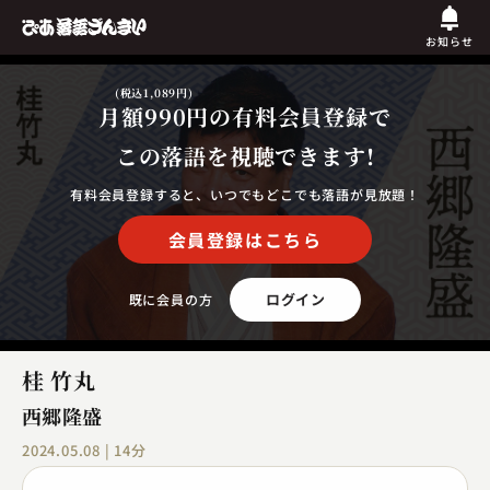
お知らせ
(税込1,089円)
月額990円
の有料会員登録で
この落語を視聴できます!
有料会員登録すると、いつでもどこでも落語が見放題！
会員登録はこちら
ログイン
既に会員の方
桂 竹丸
西郷隆盛
2024.05.08 | 14分