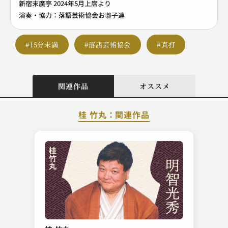
新宿末廣亭 2024年5月上席より
演奏・協力：落語芸術協会お囃子連
#15分未満
#落語芸術協会
#真打
関連作品
オススメ
桂 竹丸：関連作品
桂 扇生
道灌