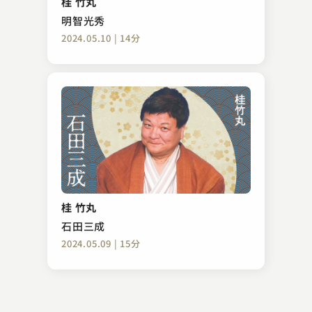
桂 竹丸
2023.02.27 | 14分
明智光秀
2024.05.10 | 14分
桂 文雀
悋気の独楽
桂 竹丸
2023.07.19 | 14分
石田三成
2024.05.09 | 15分