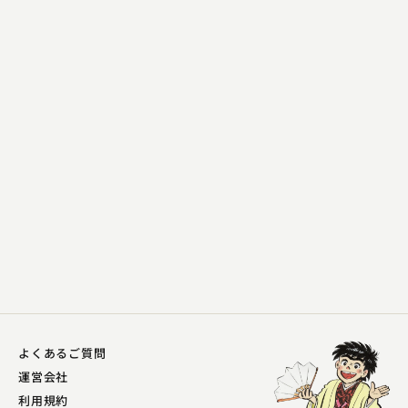
金原亭 馬の助
権兵衛狸 〜百面相〜
2023.11.11 | 13分
よくあるご質問
運営会社
利用規約