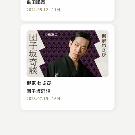
亀田鵬斎
2024.05.12 | 11分
金原亭 龍馬
湯屋番
柳家 わさび
2023.09.20 | 13分
団子坂奇談
2023.07.19 | 16分