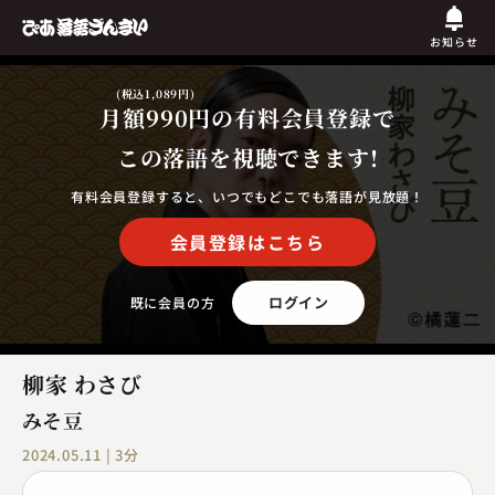
お知らせ
(税込1,089円)
月額990円
の有料会員登録で
この落語を視聴できます!
有料会員登録すると、いつでもどこでも落語が見放題！
会員登録はこちら
ログイン
既に会員の方
柳家 わさび
みそ豆
2024.05.11 | 3分