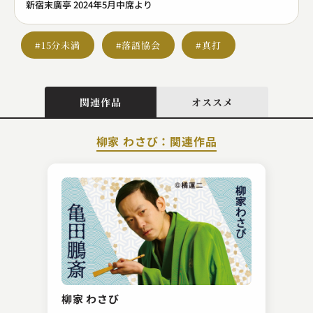
新宿末廣亭 2024年5月中席より
#15分未満
#落語協会
#真打
関連作品
オススメ
柳家 わさび：関連作品
林家 種平
ぼやき酒屋
柳家 わさび
2024.10.03 | 13分