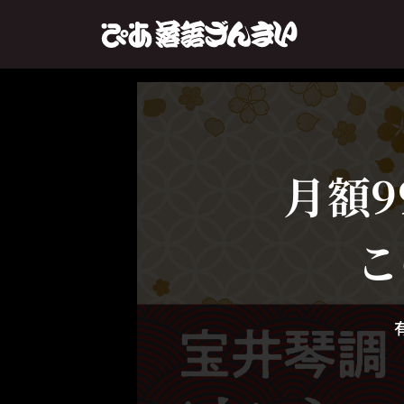
月額9
こ