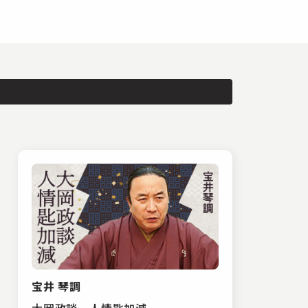
宝井 琴調
大岡政談 人情匙加減