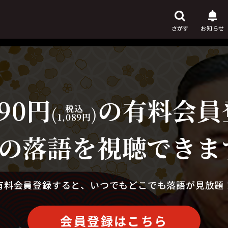
さがす
お知らせ
90円
の有料会員
芸人
からさがす
(
税込
)
1,089円
演目
からさがす
の落語を視聴できま
上演時間
からさがす
有料会員登録すると、いつでもどこでも落語が見放題
会員登録はこちら