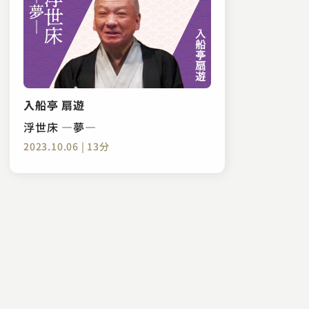
入船亭 扇遊
浮世床 ―夢―
2023.10.06 | 13分