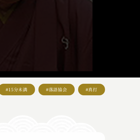
#15分未満
#落語協会
#真打