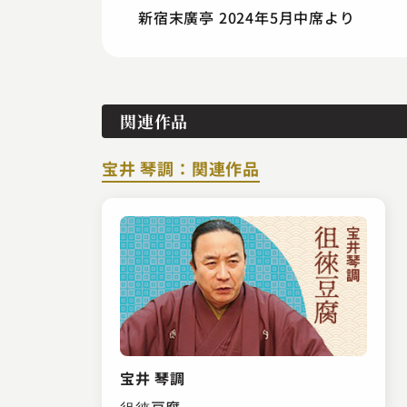
新宿末廣亭 2024年5月中席より
関連作品
宝井 琴調：関連作品
宝井 琴調
徂徠豆腐