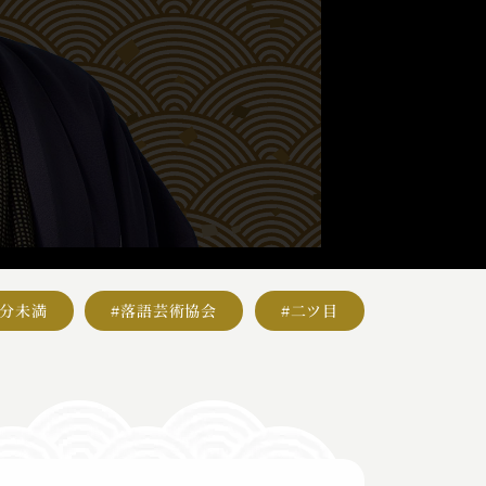
5分未満
#落語芸術協会
#二ツ目