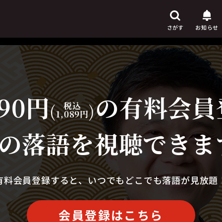
さがす
お知らせ
90円
の有料会員
芸人
からさがす
(
税込
)
1,089円
演目
からさがす
の落語を視聴できま
上演時間
からさがす
有料会員登録すると、いつでもどこでも落語が見放題
会員登録はこちら