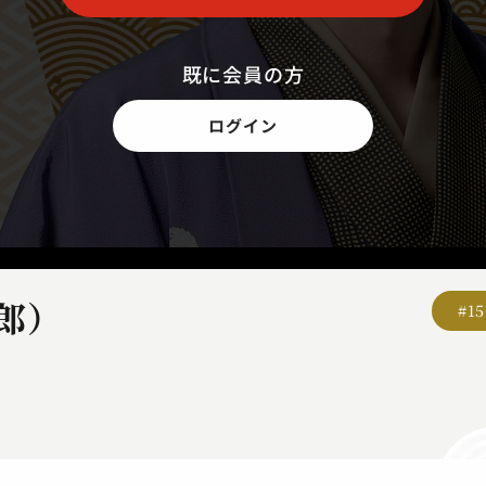
既に会員の方
ログイン
郎）
#1