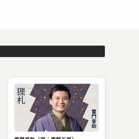
雷門音助（現：雷門五郎）