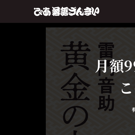
月額9
こ