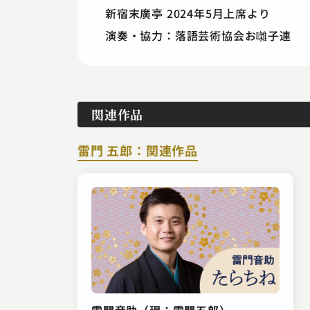
新宿末廣亭 2024年5月上席より
演奏・協力：落語芸術協会お囃子連
関連作品
雷門 五郎：関連作品
雷門音助（現：雷門五郎）