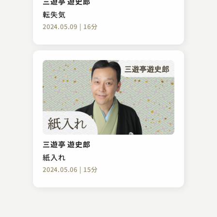
三遊亭 遊史郎
2023.10.29 | 17分
転失気
2024.05.09 | 16分
神田 松鯉
赤穂義士銘々伝 大高源吾
三遊亭 遊史郎
2023.11.26 | 29分
紙入れ
2024.05.06 | 15分