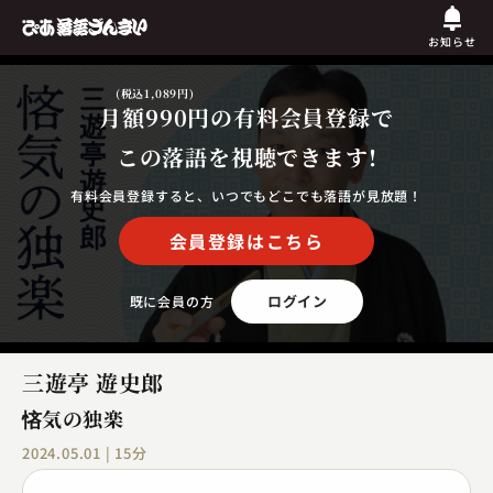
お知らせ
(税込1,089円)
月額990円
の有料会員登録で
この落語を視聴できます!
有料会員登録すると、いつでもどこでも落語が見放題！
会員登録はこちら
ログイン
既に会員の方
三遊亭 遊史郎
悋気の独楽
2024.05.01 | 15分