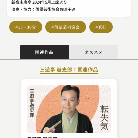
新宿末廣亭 2024年5月上席より
演奏・協力：落語芸術協会お囃子連
#15～30分
#落語芸術協会
#真打
関連作品
オススメ
三遊亭 遊史郎：関連作品
柳家 小里ん
へっつい幽霊