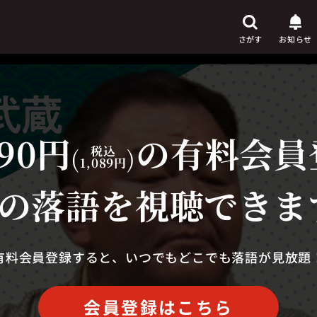
さがす
お知らせ
90円
の有料会員
芸人
からさがす
(
税込
)
1,089円
演目
からさがす
の落語を視聴できま
上演時間
からさがす
有料会員登録すると、いつでもどこでも落語が見放題
会員登録はこちら