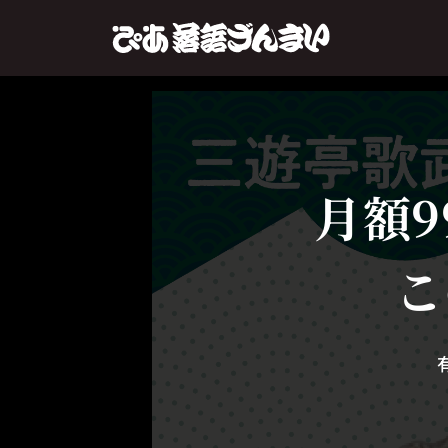
月額9
こ