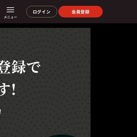
ログイン
会員登録
メニュー
登録で
す!
！