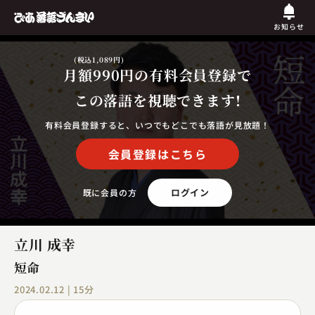
お知らせ
(税込1,089円)
月額990円
の有料会員登録で
この落語を視聴できます!
有料会員登録すると、いつでもどこでも落語が見放題！
会員登録はこちら
ログイン
既に会員の方
立川 成幸
短命
2024.02.12 | 15分