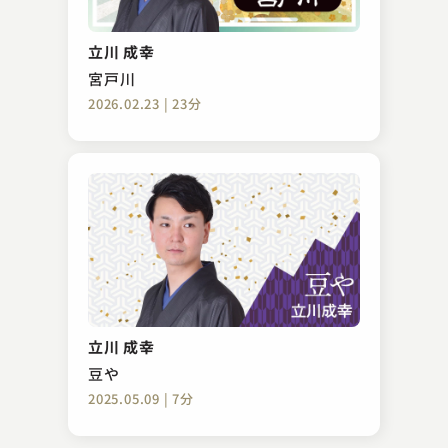
初音家 左橋
目黒のさんま
立川 成幸
2023.10.25 | 16分
宮戸川
2026.02.23 | 23分
春風亭 愛橋
のっぺらぼう
立川 成幸
2023.12.12 | 15分
豆や
2025.05.09 | 7分