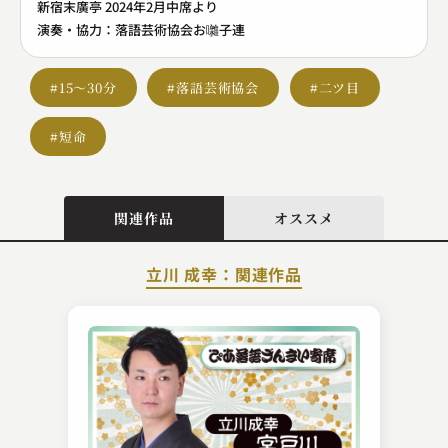
新宿末廣亭 2024年2月中席より
演奏・協力：落語芸術協会お囃子連
#15～30分
#落語芸術協会
#二ツ目
#短命
関連作品
オススメ
立川 成幸：関連作品