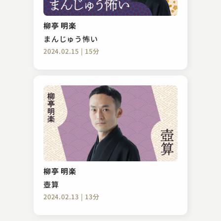
笑福亭 呂好
勘定板
柳亭 明楽
2025.12.26 | 11分
まんじゅう怖い
2024.02.15 | 15分
春風亭 勢朝
大師の杵
柳亭 明楽
2024.08.24 | 14分
壺算
2024.02.13 | 13分