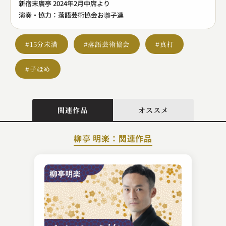
新宿末廣亭 2024年2月中席より
演奏・協力：落語芸術協会お囃子連
#15分未満
#落語芸術協会
#真打
#子ほめ
関連作品
オススメ
柳亭 明楽：関連作品