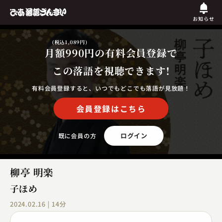
お知らせ
(税込1,089円)
月額990円
の有料会員登録で
この落語を視聴できます!
有料会員登録すると、いつでもどこでも落語が見放題！
会員登録はこちら
ログイン
既に会員の方
柳亭 明楽
子ほめ
2024.02.16 | 14分