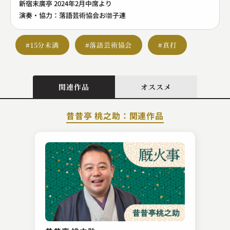
新宿末廣亭 2024年2月中席より
演奏・協力：落語芸術協会お囃子連
#15分未満
#落語芸術協会
#真打
関連作品
オススメ
昔昔亭 桃之助：関連作品
古今亭 菊太楼
欠伸指南