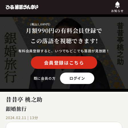
お知らせ
(税込1,089円)
月額990円
の有料会員登録で
この落語を視聴できます!
有料会員登録すると、いつでもどこでも落語が見放題！
会員登録はこちら
ログイン
既に会員の方
昔昔亭 桃之助
銀婚旅行
2024.02.11 | 13分