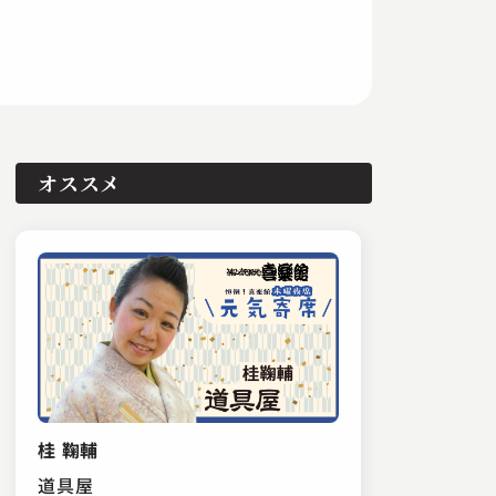
オススメ
桂 鞠輔
道具屋