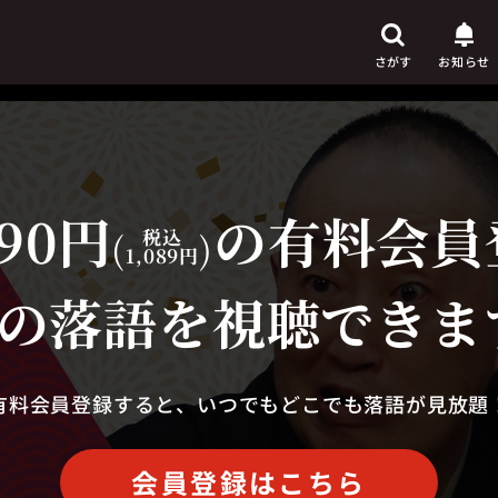
さがす
お知らせ
90円
の有料会員
芸人
からさがす
(
税込
)
1,089円
演目
からさがす
の落語を視聴できま
上演時間
からさがす
有料会員登録すると、いつでもどこでも落語が見放題
会員登録はこちら