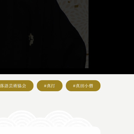
#落語芸術協会
#真打
#真田小僧