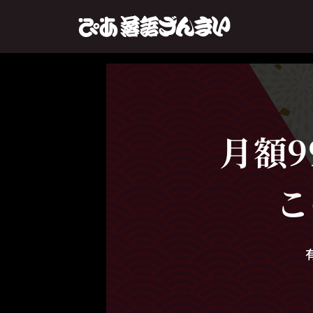
月額9
こ