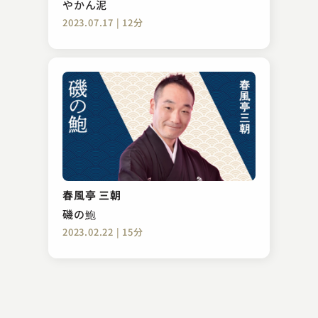
やかん泥
2023.07.17 | 12分
柳家 小里ん
真田小僧
春風亭 三朝
2023.10.22 | 13分
磯の鮑
2023.02.22 | 15分