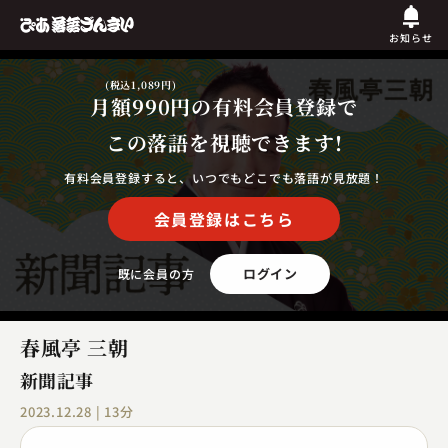
お知らせ
(税込1,089円)
月額990円
の有料会員登録で
この落語を視聴できます!
有料会員登録すると、いつでもどこでも落語が見放題！
会員登録はこちら
ログイン
既に会員の方
春風亭 三朝
新聞記事
2023.12.28 | 13分