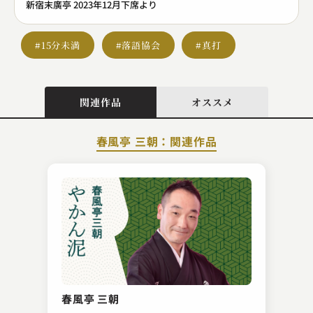
新宿末廣亭 2023年12月下席より
#15分未満
#落語協会
#真打
関連作品
オススメ
春風亭 三朝：関連作品
桂 銀治
須磨の浦風
春風亭 三朝
2024.06.14 | 14分