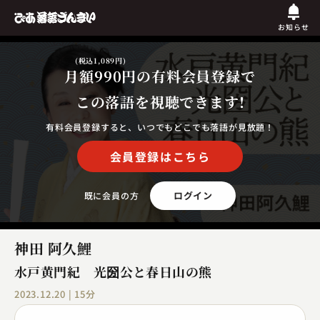
お知らせ
(税込1,089円)
月額990円
の有料会員登録で
この落語を視聴できます!
有料会員登録すると、いつでもどこでも落語が見放題！
会員登録はこちら
ログイン
既に会員の方
神田 阿久鯉
水戸黄門紀 光圀公と春日山の熊
2023.12.20 | 15分