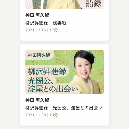
古今亭 菊之丞
法事の茶
神田 阿久鯉
2023.09.14 | 15分
柳沢昇進録 浅妻船
2023.12.16 | 17分
むかし家 今松
岸柳島
神田 阿久鯉
2023.08.08 | 17分
柳沢昇進録 光圀公、淀屋との出会い
2023.11.30 | 13分