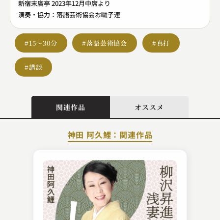
新宿末廣亭 2023年12月中席より
演奏・協力：落語芸術協会お囃子連
#15～30分
#落語芸術協会
#真打
#講談
関連作品
オススメ
神田 阿久鯉：関連作品