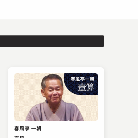
春風亭 一朝
壺算