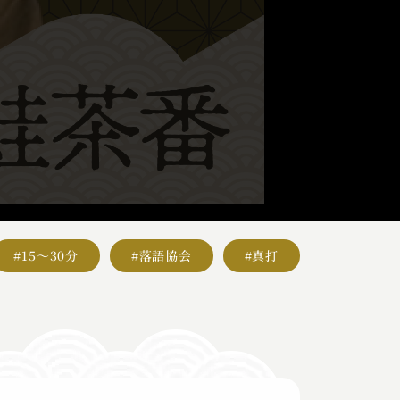
#15～30分
#落語協会
#真打