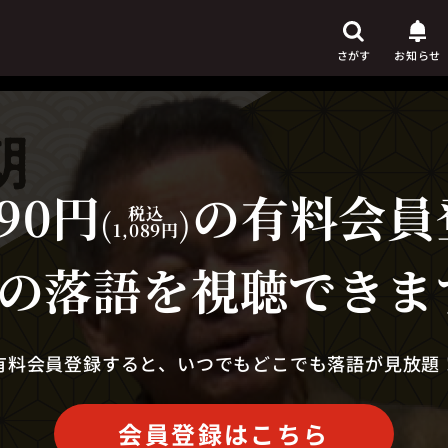
さがす
お知らせ
90円
の有料会員
芸人
からさがす
(
税込
)
1,089円
演目
からさがす
の落語を視聴できま
上演時間
からさがす
有料会員登録すると、いつでもどこでも落語が見放題
会員登録はこちら