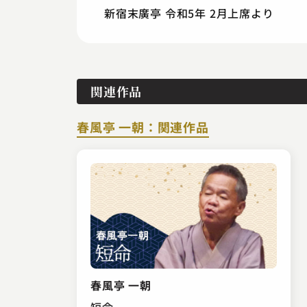
新宿末廣亭 令和5年 2月上席より
関連作品
春風亭 一朝：関連作品
春風亭 一朝
短命