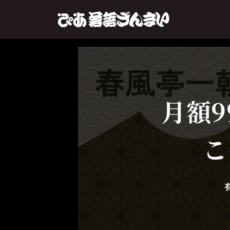
月額9
こ