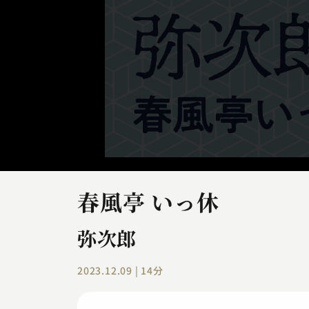
春風亭 いっ休
弥次郎
2023.12.09 | 14分