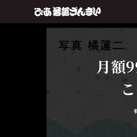
月額9
こ