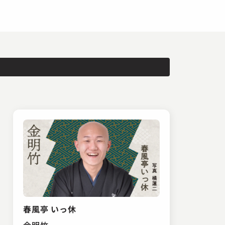
春風亭 いっ休
金明竹