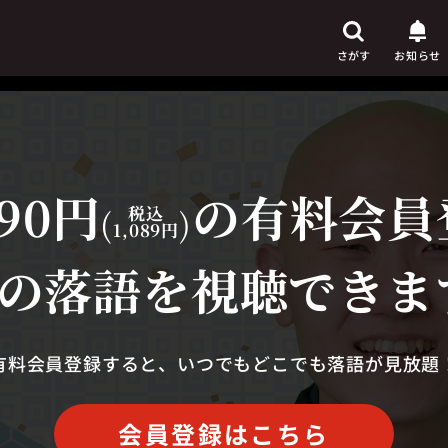
さがす
お知らせ
90円
の有料会員
芸人
からさがす
(
税込
)
1,089円
演目
からさがす
の落語を視聴できま
上演時間
からさがす
有料会員登録すると、いつでもどこでも落語が見放題
会員登録はこちら