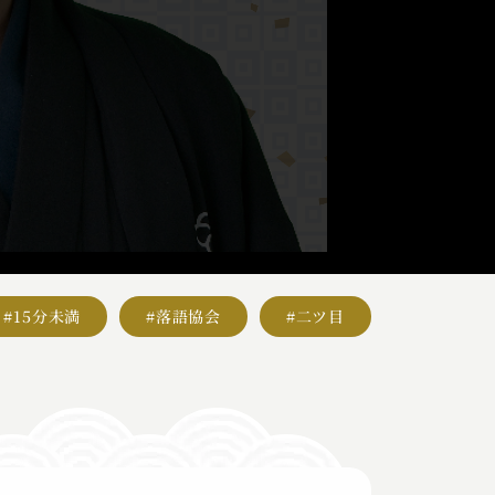
#15分未満
#落語協会
#二ツ目